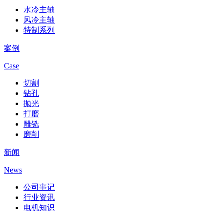
水冷主轴
风冷主轴
特制系列
案例
Case
切割
钻孔
抛光
打磨
雕铣
磨削
新闻
News
公司事记
行业资讯
电机知识