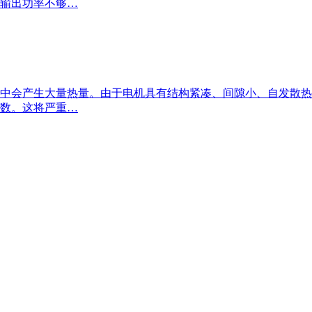
输出功率不够…
中会产生大量热量。由于电机具有结构紧凑、间隙小、自发散热
数。这将严重…