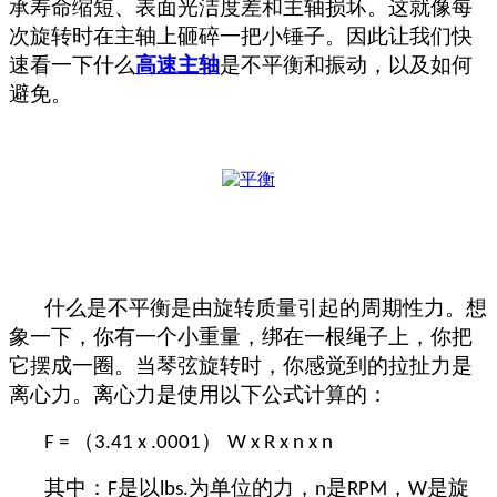
承寿命缩短、表面光洁度差和主轴损坏。这就像每
次旋转时在主轴上砸碎一把小锤子。因此让我们快
速看一下什么
高速主轴
是不平衡和振动，以及如何
避免。
什么是不平衡是由旋转质量引起的周期性力。想
象一下，你有一个小重量，绑在一根绳子上，你把
它摆成一圈。当琴弦旋转时，你感觉到的拉扯力是
离心力。离心力是使用以下公式计算的：
（
）
F =
3.41 x .0001
W x R x n x n
其中：
是以
为单位的力，
是
，
是旋
F
lbs.
n
RPM
W