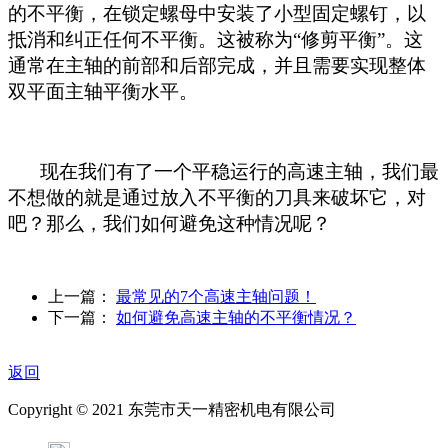
的不平衡，在锁定螺母中安装了小型固定螺钉，以
抵消和纠正任何不平衡。这被称为
“修剪平衡”。这
通常在主轴的前部和后部完成，并且需要实现整体
双平面主轴平衡水平。
现在我们有了一个平稳运行的高速主轴，我们最
不想做的就是通过放入不平衡的刀具来破坏它，对
吧？那么，我们如何避免这种情况呢？
上一篇：
最常见的7个高速主轴问题！
下一篇：
如何避免高速主轴的不平衡情况？
返回
Copyright © 2021 东莞市天一精密机电有限公司