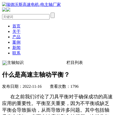
首页
关于
产品
案例
新闻
联系
主轴知识
栏目列表
什么是高速主轴动平衡？
发布日期：2022-11-16 查看次数：1796
在之前我们讨论了刀具平衡对于确保成功的高速
应用的重要性。平衡至关重要，因为不平衡或缺乏
平衡会导致振动，从而导致许多问题。其中包括轴