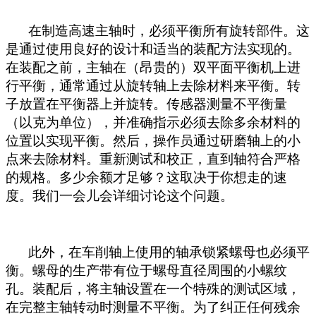
在制造高速主轴时，必须平衡所有旋转部件。这
是通过使用良好的设计和适当的装配方法实现的。
在装配之前，主轴在（昂贵的）双平面平衡机上进
行平衡，通常通过从旋转轴上去除材料来平衡。转
子放置在平衡器上并旋转。传感器测量不平衡量
（以克为单位），并准确指示必须去除多余材料的
位置以实现平衡。然后，操作员通过研磨轴上的小
点来去除材料。重新测试和校正，直到轴符合严格
的规格。多少余额才足够？这取决于你想走的速
度。我们一会儿会详细讨论这个问题。
此外，在车削轴上使用的轴承锁紧螺母也必须平
衡。螺母的生产带有位于螺母直径周围的小螺纹
孔。装配后，将主轴设置在一个特殊的测试区域，
在完整主轴转动时测量不平衡。为了纠正任何残余