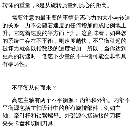
转体的重量，
是从旋转质量到质心的距离。
R
需要注意的最重要的事情是离心力的大小与转速
的关系。力不会随着速度的任何增加而成比例地上
升。它随着速度的平方而上升。这意味着，如果您
的系统中存在不平衡，则速度越快，不平衡引起的
破坏力就会以指数级的速度增加。所以，当你达到
更高的转速时，低速下少量的不平衡可能会非常具
有破坏性。
不平衡从何而来？
高速主轴有两个不平衡源：内部和外部。内部不
平衡源包括主轴设计中的所有旋转部件，例如主
轴、牵引杆和锁紧螺母。外部源包括连接的刀柄、
夹头卡盘和切削刀具。