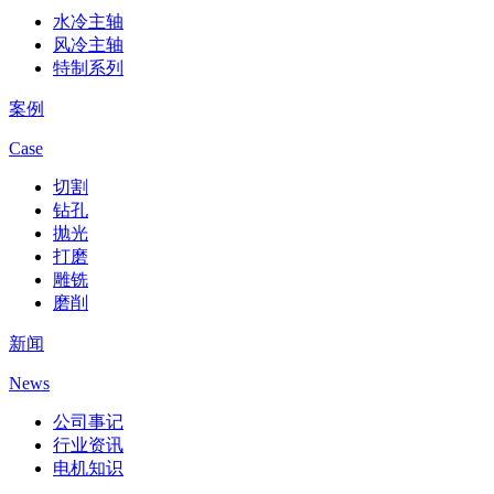
水冷主轴
风冷主轴
特制系列
案例
Case
切割
钻孔
抛光
打磨
雕铣
磨削
新闻
News
公司事记
行业资讯
电机知识