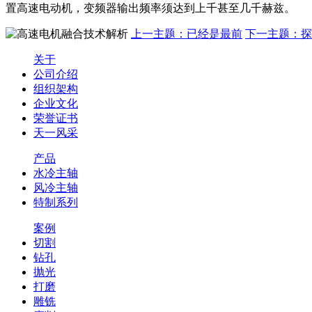
置高速电动机，变频器输出频率须达到上千甚至几千赫兹。
上一主题：已经是最前
下一主题：探
关于
公司介绍
组织架构
企业文化
荣誉证书
天一风采
产品
水冷主轴
风冷主轴
特制系列
案例
切割
钻孔
抛光
打磨
雕铣