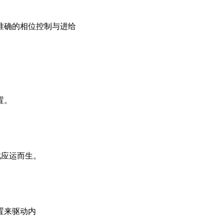
准确的相位控制与进给
置。
此应运而生。
置来驱动内