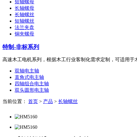
短轴螺母
长轴螺母
长轴螺丝
短轴螺丝
法兰夹盘
铜夹螺母
特制-非标系列
高速木工电机系列，根据木工行业客制化需求定制，可适用于木
双轴电主轴
直角式电主轴
四轴组合电主轴
双头圆形电主轴
当前位置：
首页
>
产品
>
长轴螺丝