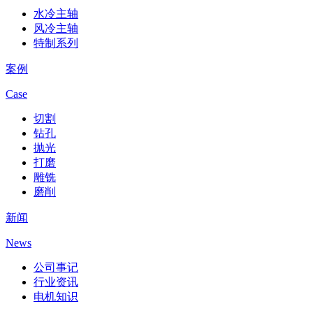
水冷主轴
风冷主轴
特制系列
案例
Case
切割
钻孔
抛光
打磨
雕铣
磨削
新闻
News
公司事记
行业资讯
电机知识