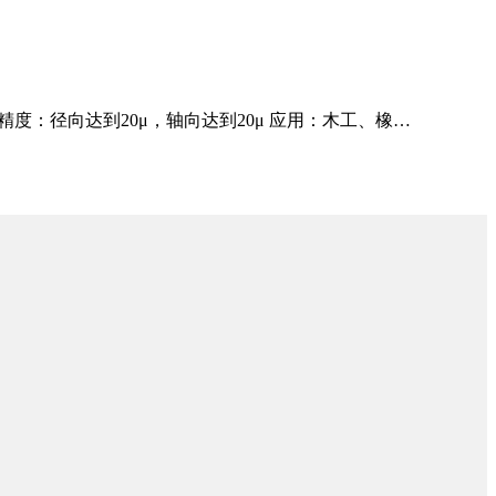
mp 机械精度：径向达到20μ，轴向达到20μ 应用：木工、橡…