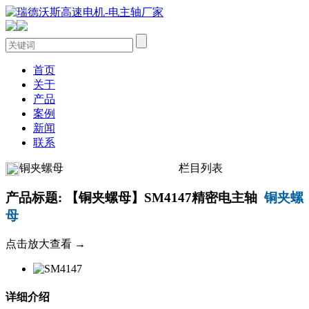
首页
关于
产品
案例
新闻
联系
铜夹螺母
栏目列表
产品标题: 【铜夹螺母】SM4147精密电主轴
铜夹螺
母
点击放大查看 →
详细介绍